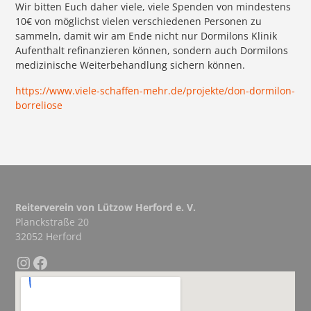
Wir bitten Euch daher viele, viele Spenden von mindestens
10€ von möglichst vielen verschiedenen Personen zu
sammeln, damit wir am Ende nicht nur Dormilons Klinik
Aufenthalt refinanzieren können, sondern auch Dormilons
medizinische Weiterbehandlung sichern können.
https://www.viele-schaffen-mehr.de/projekte/don-dormilon-
borreliose
Reiterverein von Lützow Herford e. V.
Planckstraße 20
32052 Herford
Instagram
Facebook