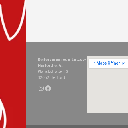
Reiterverein von Lützow
Herford e. V.
Planckstraße 20
32052 Herford
Instagram
Facebook